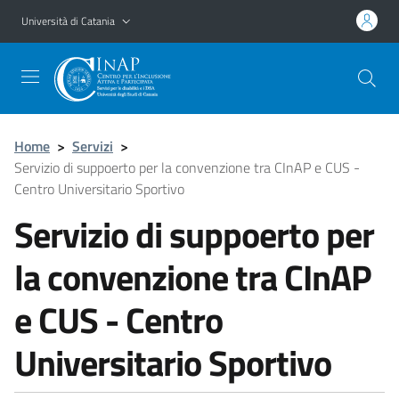
Vai al contenuto principale
Vai al menu di navigazione
Università di Catania
Home
>
Servizi
>
Servizio di suppoerto per la convenzione tra CInAP e CUS -
Centro Universitario Sportivo
Servizio di suppoerto per
la convenzione tra CInAP
e CUS - Centro
Universitario Sportivo